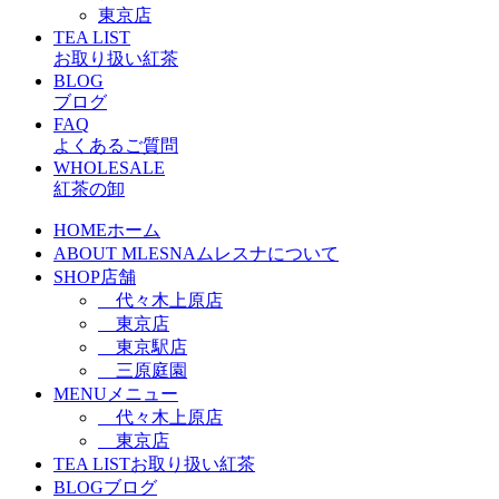
東京店
TEA LIST
お取り扱い紅茶
BLOG
ブログ
FAQ
よくあるご質問
WHOLESALE
紅茶の卸
HOME
ホーム
ABOUT MLESNA
ムレスナについて
SHOP
店舗
代々木上原店
東京店
東京駅店
三原庭園
MENU
メニュー
代々木上原店
東京店
TEA LIST
お取り扱い紅茶
BLOG
ブログ