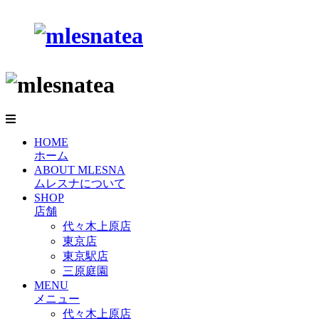
HOME
ホーム
ABOUT MLESNA
ムレスナについて
SHOP
店舗
代々木上原店
東京店
東京駅店
三原庭園
MENU
メニュー
代々木上原店