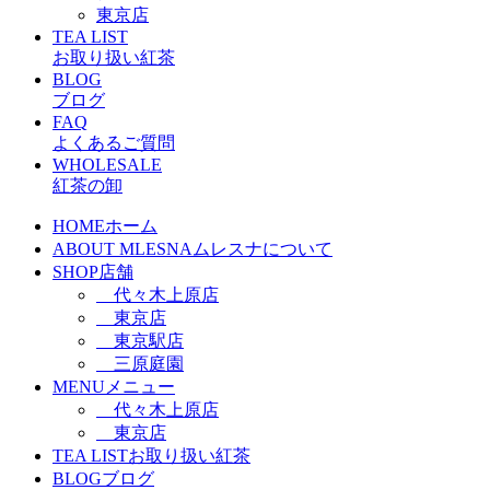
東京店
TEA LIST
お取り扱い紅茶
BLOG
ブログ
FAQ
よくあるご質問
WHOLESALE
紅茶の卸
HOME
ホーム
ABOUT MLESNA
ムレスナについて
SHOP
店舗
代々木上原店
東京店
東京駅店
三原庭園
MENU
メニュー
代々木上原店
東京店
TEA LIST
お取り扱い紅茶
BLOG
ブログ