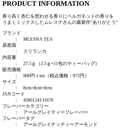
PRODUCT INFORMATION
香り高く杏仁を想わせる香りにベルガモットの香りを
うまくミックスしたムレスナさんの最新作”ありがとう”
ブランド
： MLESNA TEA
原産国
： スリランカ
内容量
： 27.5ｇ（2.5ｇ×11包のティーバッグ)
販売価格
： 900円＋tax（税込価格：972円）
サイズ
： 8cm×8cm×8cm
JANコード
： 4580124131676
フレーバーカテゴリー
：
アールグレイティーフレーバー
フレーバータグ
：
アールグレイ
ナッティーアーモンド