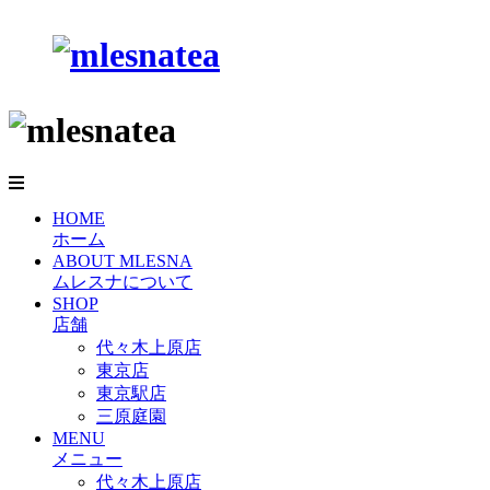
HOME
ホーム
ABOUT MLESNA
ムレスナについて
SHOP
店舗
代々木上原店
東京店
東京駅店
三原庭園
MENU
メニュー
代々木上原店