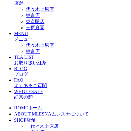
店舗
代々木上原店
東京店
東京駅店
三原庭園
MENU
メニュー
代々木上原店
東京店
TEA LIST
お取り扱い紅茶
BLOG
ブログ
FAQ
よくあるご質問
WHOLESALE
紅茶の卸
HOME
ホーム
ABOUT MLESNA
ムレスナについて
SHOP
店舗
代々木上原店