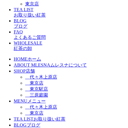
東京店
TEA LIST
お取り扱い紅茶
BLOG
ブログ
FAQ
よくあるご質問
WHOLESALE
紅茶の卸
HOME
ホーム
ABOUT MLESNA
ムレスナについて
SHOP
店舗
代々木上原店
東京店
東京駅店
三原庭園
MENU
メニュー
代々木上原店
東京店
TEA LIST
お取り扱い紅茶
BLOG
ブログ