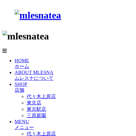
HOME
ホーム
ABOUT MLESNA
ムレスナについて
SHOP
店舗
代々木上原店
東京店
東京駅店
三原庭園
MENU
メニュー
代々木上原店