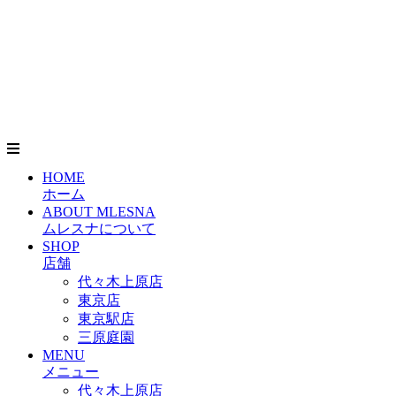
HOME
ホーム
ABOUT MLESNA
ムレスナについて
SHOP
店舗
代々木上原店
東京店
東京駅店
三原庭園
MENU
メニュー
代々木上原店