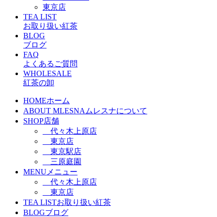
東京店
TEA LIST
お取り扱い紅茶
BLOG
ブログ
FAQ
よくあるご質問
WHOLESALE
紅茶の卸
HOME
ホーム
ABOUT MLESNA
ムレスナについて
SHOP
店舗
代々木上原店
東京店
東京駅店
三原庭園
MENU
メニュー
代々木上原店
東京店
TEA LIST
お取り扱い紅茶
BLOG
ブログ