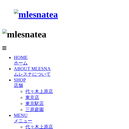
HOME
ホーム
ABOUT MLESNA
ムレスナについて
SHOP
店舗
代々木上原店
東京店
東京駅店
三原庭園
MENU
メニュー
代々木上原店