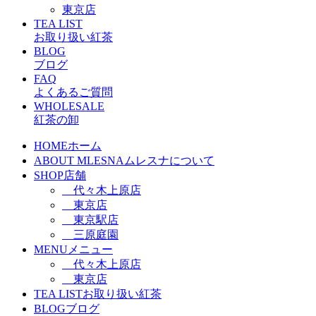
東京店
TEA LIST
お取り扱い紅茶
BLOG
ブログ
FAQ
よくあるご質問
WHOLESALE
紅茶の卸
HOME
ホーム
ABOUT MLESNA
ムレスナについて
SHOP
店舗
代々木上原店
東京店
東京駅店
三原庭園
MENU
メニュー
代々木上原店
東京店
TEA LIST
お取り扱い紅茶
BLOG
ブログ