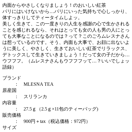
内面からやさしくなりましょう！のおいしい紅茶
パリにはいけないから…パリにいった気持ちで心しっかり、
体すっきりしてティータイムしよッ。
美しく生きて、この一度きりの人生を感謝の心で生かされる
ことを感じれるなら、それはとっても女の人も男の人にとっ
ても大事なことになるのでは？って？このごろムレスナさん
は想っているのです。そう、内面も大事で、お顔に出ないよ
うに美しく、やさしく、生きておいしい紅茶でリラックス、
デトックスして生きていきましょう！だって女の子だから…
ウフフフ。（ムレスナさんもウフフフッて…？いいでしょッ
語録）
ブランド
： MLESNA TEA
原産国
： スリランカ
内容量
： 27.5ｇ（2.5ｇ×11包のティーバッグ)
販売価格
： 900円＋tax（税込価格：972円）
サイズ