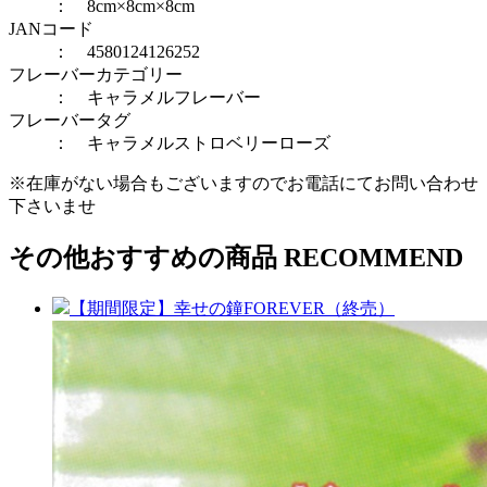
： 8cm×8cm×8cm
JANコード
： 4580124126252
フレーバーカテゴリー
：
キャラメルフレーバー
フレーバータグ
：
キャラメル
ストロベリー
ローズ
※在庫がない場合もございますのでお電話にてお問い合わせ
下さいませ
その他おすすめの商品
RECOMMEND
【期間限定】幸せの鐘FOREVER（終売）