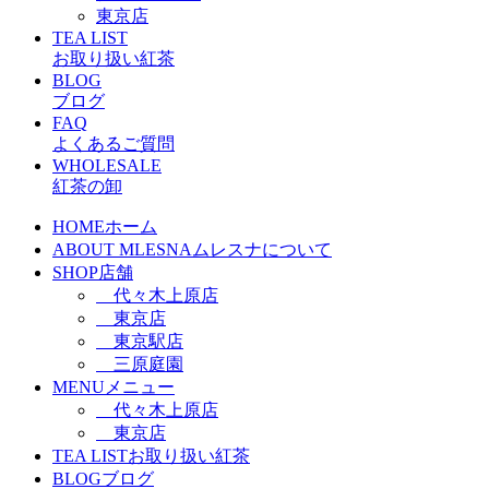
東京店
TEA LIST
お取り扱い紅茶
BLOG
ブログ
FAQ
よくあるご質問
WHOLESALE
紅茶の卸
HOME
ホーム
ABOUT MLESNA
ムレスナについて
SHOP
店舗
代々木上原店
東京店
東京駅店
三原庭園
MENU
メニュー
代々木上原店
東京店
TEA LIST
お取り扱い紅茶
BLOG
ブログ