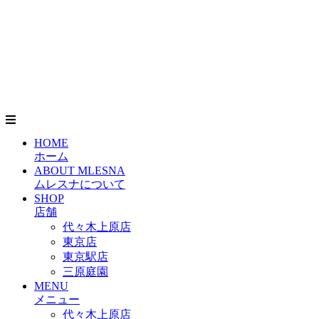
HOME
ホーム
ABOUT MLESNA
ムレスナについて
SHOP
店舗
代々木上原店
東京店
東京駅店
三原庭園
MENU
メニュー
代々木上原店