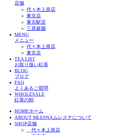
店舗
代々木上原店
東京店
東京駅店
三原庭園
MENU
メニュー
代々木上原店
東京店
TEA LIST
お取り扱い紅茶
BLOG
ブログ
FAQ
よくあるご質問
WHOLESALE
紅茶の卸
HOME
ホーム
ABOUT MLESNA
ムレスナについて
SHOP
店舗
代々木上原店