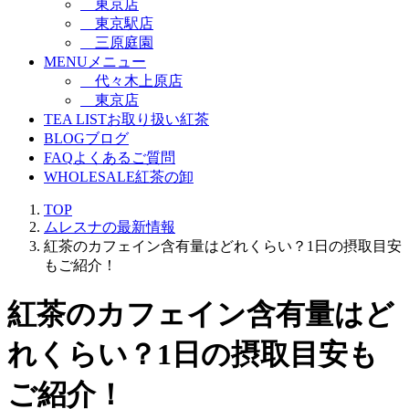
東京店
東京駅店
三原庭園
MENU
メニュー
代々木上原店
東京店
TEA LIST
お取り扱い紅茶
BLOG
ブログ
FAQ
よくあるご質問
WHOLESALE
紅茶の卸
TOP
ムレスナの最新情報
紅茶のカフェイン含有量はどれくらい？1日の摂取目安
もご紹介！
紅茶のカフェイン含有量はど
れくらい？1日の摂取目安も
ご紹介！