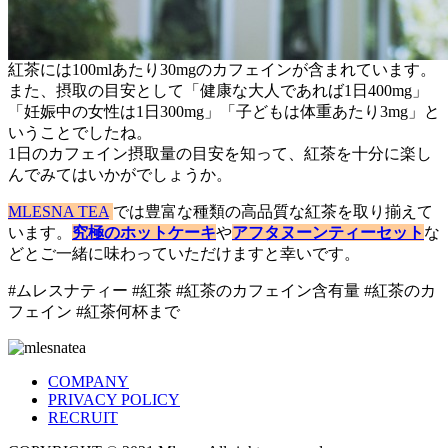
紅茶には100mlあたり30mgのカフェインが含まれています。
また、摂取の目安として「健康な大人であれば1日400mg」
「妊娠中の女性は1日300mg」「子どもは体重あたり3mg」と
いうことでしたね。
1日のカフェイン摂取量の目安を知って、紅茶を十分に楽し
んでみてはいかがでしょうか。
MLESNA TEA
では豊富な種類の高品質な紅茶を取り揃えて
います。
究極のホットケーキ
や
アフタヌーンティーセット
な
どとご一緒に味わっていただけますと幸いです。
#ムレスナティー #紅茶 #紅茶のカフェイン含有量 #紅茶のカ
フェイン #紅茶何杯まで
COMPANY
PRIVACY POLICY
RECRUIT