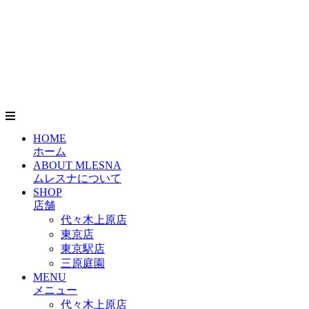
HOME
ホーム
ABOUT MLESNA
ムレスナについて
SHOP
店舗
代々木上原店
東京店
東京駅店
三原庭園
MENU
メニュー
代々木上原店