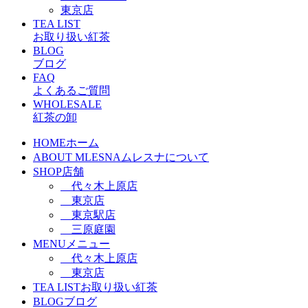
東京店
TEA LIST
お取り扱い紅茶
BLOG
ブログ
FAQ
よくあるご質問
WHOLESALE
紅茶の卸
HOME
ホーム
ABOUT MLESNA
ムレスナについて
SHOP
店舗
代々木上原店
東京店
東京駅店
三原庭園
MENU
メニュー
代々木上原店
東京店
TEA LIST
お取り扱い紅茶
BLOG
ブログ