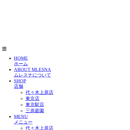
HOME
ホーム
ABOUT MLESNA
ムレスナについて
SHOP
店舗
代々木上原店
東京店
東京駅店
三原庭園
MENU
メニュー
代々木上原店