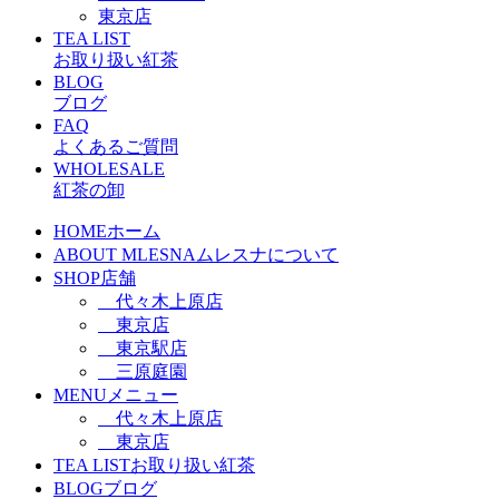
東京店
TEA LIST
お取り扱い紅茶
BLOG
ブログ
FAQ
よくあるご質問
WHOLESALE
紅茶の卸
HOME
ホーム
ABOUT MLESNA
ムレスナについて
SHOP
店舗
代々木上原店
東京店
東京駅店
三原庭園
MENU
メニュー
代々木上原店
東京店
TEA LIST
お取り扱い紅茶
BLOG
ブログ