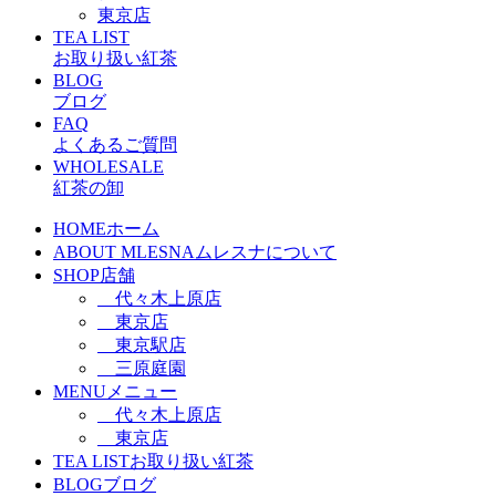
東京店
TEA LIST
お取り扱い紅茶
BLOG
ブログ
FAQ
よくあるご質問
WHOLESALE
紅茶の卸
HOME
ホーム
ABOUT MLESNA
ムレスナについて
SHOP
店舗
代々木上原店
東京店
東京駅店
三原庭園
MENU
メニュー
代々木上原店
東京店
TEA LIST
お取り扱い紅茶
BLOG
ブログ